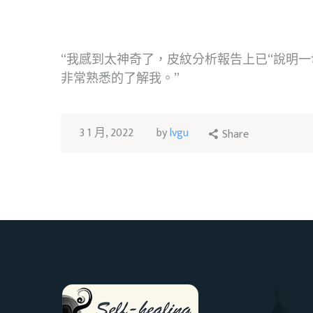
“我感到太神奇了，皮紋分析報告上已“說明一切
非常熟悉的了解我。”
3 1 月, 2022
by
lvgu
Share