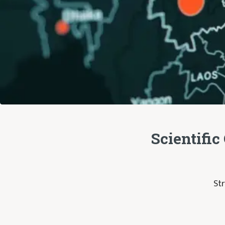
Scientific
Str