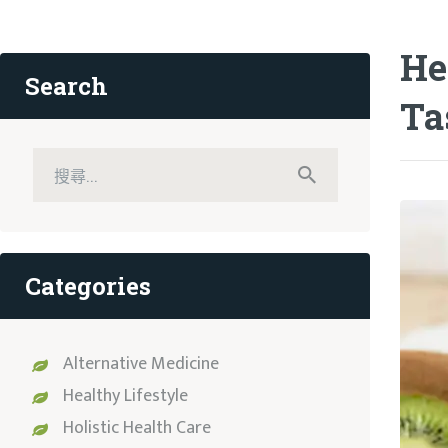
工作坊
He
Search
聯絡我們
Ta
SHOP
搜
尋
關
鍵
字:
Categories
Alternative Medicine
Healthy Lifestyle
Holistic Health Care