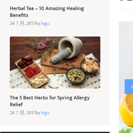
Herbal Tea – 10 Amazing Healing
Benefits
24 7 月, 2017
by
lvgu
The 5 Best Herbs for Spring Allergy
Relief
24 7 月, 2017
by
lvgu