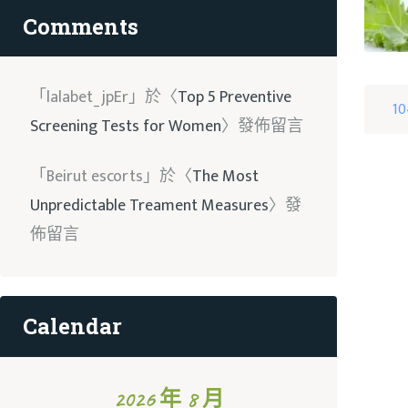
Comments
「
lalabet_jpEr
」於〈
Top 5 Preventive
10
Screening Tests for Women
〉發佈留言
「
Beirut escorts
」於〈
The Most
Unpredictable Treament Measures
〉發
佈留言
Calendar
2026 年 8 月