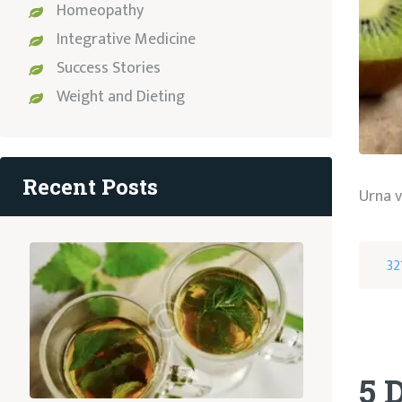
Homeopathy
Integrative Medicine
Success Stories
Weight and Dieting
Recent Posts
Urna v
32
5 